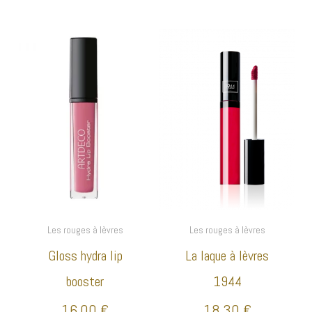
Les rouges à lèvres
Les rouges à lèvres
Gloss hydra lip
La laque à lèvres
booster
1944
16,00
€
18,30
€