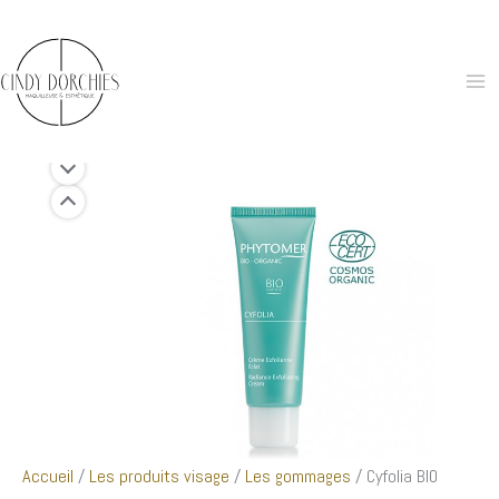
Aller
au
contenu
Accueil
/
Les produits visage
/
Les gommages
/ Cyfolia BIO