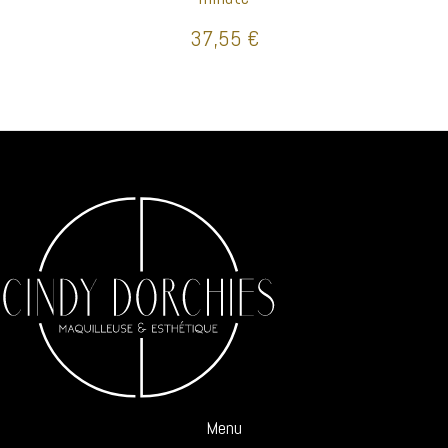
37,55
€
Menu