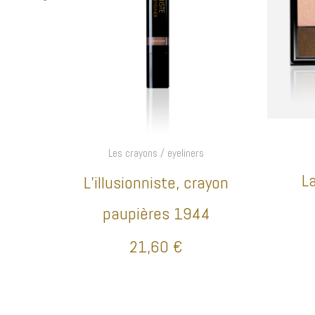
Les crayons / eyeliners
L
L’illusionniste, crayon
paupières 1944
21,60
€