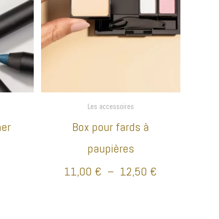
Les accessoires
ner
Box pour fards à
paupières
11,00
€
–
12,50
€