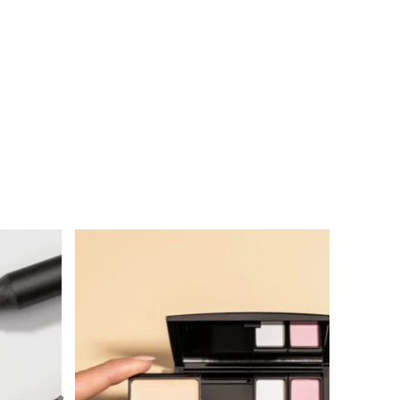
Plage
de
prix :
11,00 €
à
12,50 €