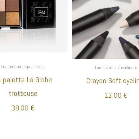
Les ombres à paupières
Les crayons / eyeliners
a palette La Globe
Crayon Soft eyeli
trotteuse
12,00
€
38,00
€