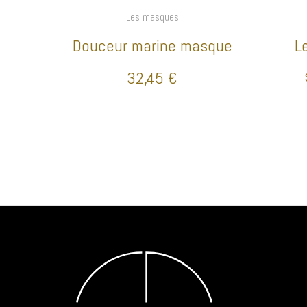
Les masques
Douceur marine masque
L
32,45
€