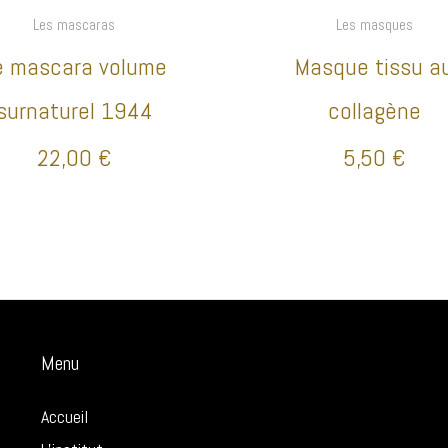
Les mascaras
Les masques
e mascara volume
Masque tissu a
surnaturel 1944
collagène
22,00
€
5,50
€
Menu
Accueil