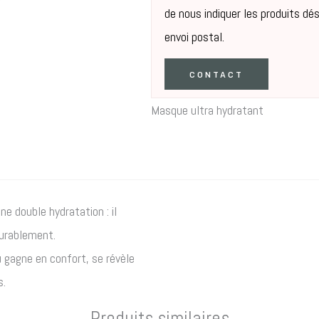
de nous indiquer les produits dé
envoi postal.
CONTACT
Masque ultra hydratant
e double hydratation : il
durablement.
 gagne en confort, se révèle
s.
Produits similaires