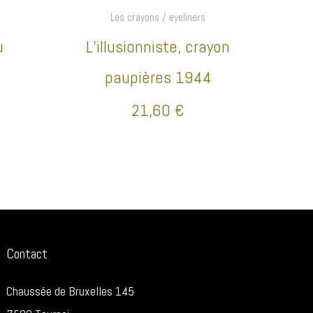
Les crayons / eyeliners
u
L’illusionniste, crayon
paupières 1944
21,60
€
Contact
Chaussée de Bruxelles 145