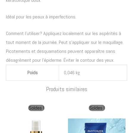
kératolitique doux.
Idéal pour les peaux à imperfections.
Comment l’utiliser? Appliquez localement sur les aspérités à
tout moment de la journée. Peut s’appliquer sur le maquillage.
Picotements et desquamations peuvent apparaître sans
désagrément pour l’épiderme. Éviter le contour des yeux.
Poids
0,046 kg
Produits similaires
Le
Le
Le
Le
Soldes !
Soldes !
prix
prix
prix
prix
initial
actuel
initial
actue
était :
est :
était :
est :
38,85 €.
33,00 €.
41,70 €.
37,00