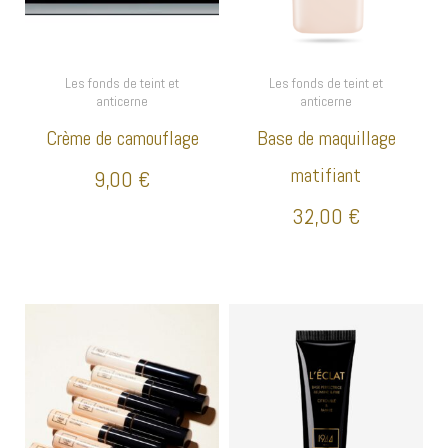
Les fonds de teint et
Les fonds de teint et
anticerne
anticerne
Crème de camouflage
Base de maquillage
matifiant
9,00
€
32,00
€