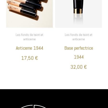
Les fonds de teint et
Les fonds de teint et
anticerne
anticerne
Anticerne 1944
Base perfectrice
1944
17,50
€
32,00
€