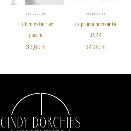
Les poudres
Les poudres
L’illuminateur en
La poudre bronzante
poudre
1944
33,60
€
34,00
€