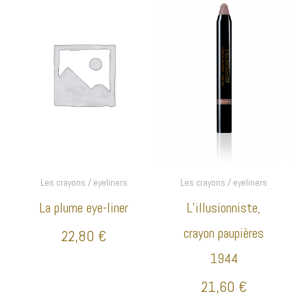
Les crayons / eyeliners
Les crayons / eyeliners
La plume eye-liner
L’illusionniste,
crayon paupières
22,80
€
1944
21,60
€